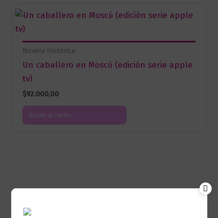
Novela Histórica
Un caballero en Moscú (edición serie apple
tv)
$
92.000,00
Añadir al carrito