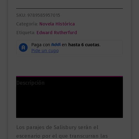
SKU:
9789585957015
Categoría:
Novela Histórica
Etiqueta:
Edward Rutherfurd
Descripción
Información adicional
Valoraciones (0)
Los parajes de Salisbury serán el
escenario por el que transcurran las