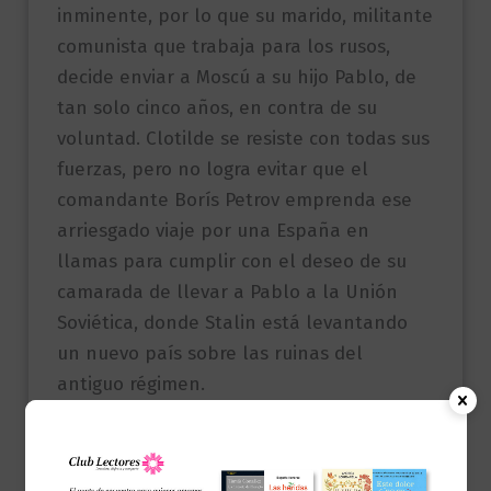
inminente, por lo que su marido, militante
comunista que trabaja para los rusos,
decide enviar a Moscú a su hijo Pablo, de
tan solo cinco años, en contra de su
voluntad. Clotilde se resiste con todas sus
fuerzas, pero no logra evitar que el
comandante Borís Petrov emprenda ese
arriesgado viaje por una España en
llamas para cumplir con el deseo de su
camarada de llevar a Pablo a la Unión
Soviética, donde Stalin está levantando
un nuevo país sobre las ruinas del
antiguo régimen.
Moscú, primavera de 1939