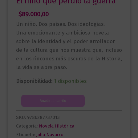
El niño que perdió la guerra
$
89.000,00
Un niño. Dos países. Dos ideologías.
Una emocionante y ambiciosa novela
sobre la identidad y el poder arrollador
de la cultura que nos muestra que, incluso
en los rincones más oscuros de la Historia,
la vida se abre paso.
Disponibilidad:
1 disponibles
El
Añadir al carrito
niño
que
SKU:
9786287737013
perdió
Categoría:
Novela Histórica
la
Etiqueta:
Julia Navarro