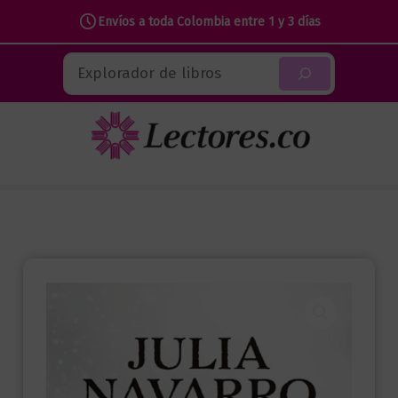
niño
Envíos a toda Colombia entre 1 y 3 días
que
Ir
perdió
Buscar
al
la
contenido
guerra
cantidad