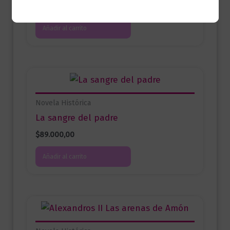
$
99.000,00
Añadir al carrito
Novela Histórica
La sangre del padre
$
89.000,00
Añadir al carrito