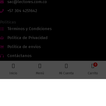
sac@lectores.com.co
+57 304 4251642
Políticas
Términos y Condiciones
Política de Privacidad
Política de envíos
Contáctanos
0
Inicio
Menú
Mi Cuenta
Carrito
Todos los derechos reservados © 2026 Lectores.co |
Lectores.co
Bogotá - Colombia