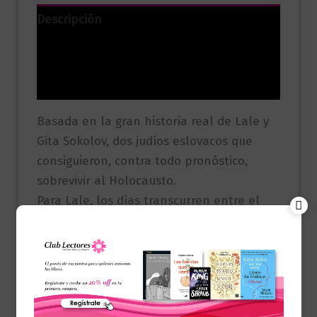
Descripción
Información adicional
Valoraciones (0)
Basada en la gran historia real de Lale y
Gita Sokolov, dos judíos eslovacos que
consiguieron, contra todo pronóstico,
sobrevivir al Holocausto.
Para Lale, los días transcurren entre el
horror y su trabajo como tatuador de
prisioneros. Entre estos prisioneros se
encuentra Gita, una joven de la que queda
enamorado. En ese momento, la vida de
Lale cobrará un nuevo sentido y hará