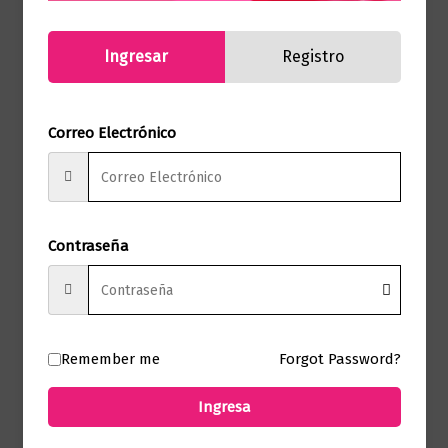
todon lo posible para que Gita y el resto
de prisioneros sobrevivan.
Ingresar
Registro
Después de la guerra, deciden mudarse a
Australia para poder comenzar de nuevo.
Tras la muerte de Gita, Lale siente el peso
Correo Electrónico
de su pasado y la irremediable necesidad
de contarlo.
Esta es su historia.
Contraseña
Productos relacionados
Remember me
Forgot Password?
Novela Histórica
Ingresa
ROMA SOY YO