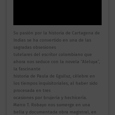
Información adicional
Valoraciones (0)
Su pasión por la historia de Cartagena de
Indias se ha convertido en una de las
sagradas obsesiones
tutelares del escritor colombiano que
ahora nos seduce con la novela “Aleluya”,
la fascinante
historia de Paula de Eguiluz, célebre en
los tiempos inquisitoriales, al haber sido
procesada en tres
ocasiones por brujería y hechicería.
Marco T. Robayo nos sumerge en una
bella y documentada obra magistral, en