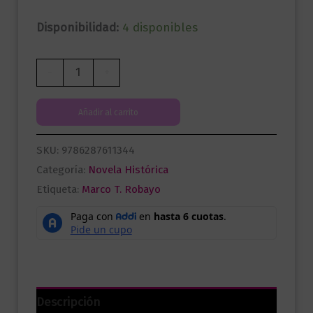
Disponibilidad:
4 disponibles
Aleluya
-
+
cantidad
Añadir al carrito
SKU:
9786287611344
Categoría:
Novela Histórica
Etiqueta:
Marco T. Robayo
Descripción