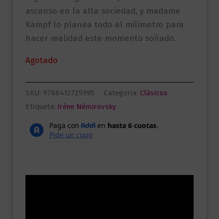
ascenso en la alta sociedad, y madame
Kampf lo planea todo al milímetro para
hacer realidad este momento soñado.
Agotado
SKU:
9788412725995
Categoría:
Clásicos
Etiqueta:
Irène Némirovsky
Descripción
Información adicional