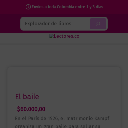
Envíos a toda Colombia entre 1 y 3 días
Ir
Buscar
al
contenido
El baile
$
60.000,00
En el París de 1926, el matrimonio Kampf
organiza un gran baile para sellar su