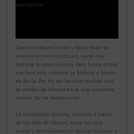
Descripción
Información adicional
Valoraciones (0)
Cuando Edward Cullen y Bella Swan se
conocieron en Crepúsculo, nació una
historia de amor icónica. Pero hasta ahora,
sus fans solo conocen la historia a través
de Bella. Por fin los lectores podrán vivir
la versión de Edward en la muy esperada
novela Sol de medianoche.
La inolvidable historia, contada a través
de los ojos de Edward, toma un cariz
nuevo y definitivamente oscuro. Conocer a