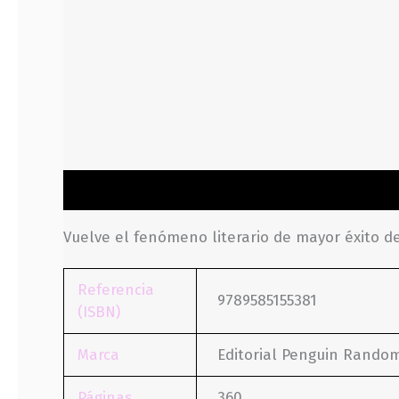
Descripción
Información adicional
Valoraci
Vuelve el fenómeno literario de mayor éxito de
Referencia
9789585155381
(ISBN)
Marca
Editorial Penguin Rando
Páginas
360