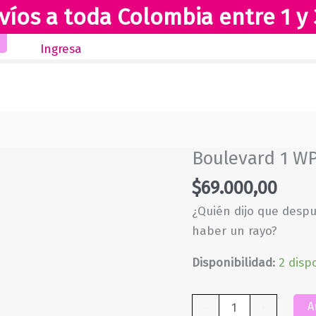
víos a toda Colombia entre 1 y 
Inicio
Novedades
Revista Club Lectores
Ingresa
Boulevard 1 WP 
$
69.000,00
¿Quién dijo que desp
haber un rayo?
Disponibilidad:
2 disp
Boulevard
A
-
+