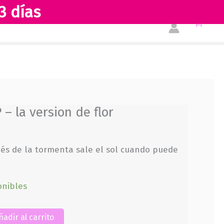
3 días
WP
Tienda
Acerca de nosotros
-
la
version
de
flor
cantidad
– la version de flor
ués de la tormenta sale el sol cuando puede
onibles
ñadir al carrito