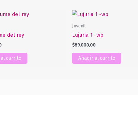
Juvenil
me del rey
Lujuria 1 -wp
0
$
89.000,00
al carrito
Añadir al carrito