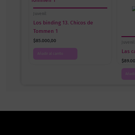
Juvenil
Los binding 13. Chicos de
Tommen 1
$
85.000,00
Juvenil
Las c
Añadir al carrito
$
89.0
Añadir