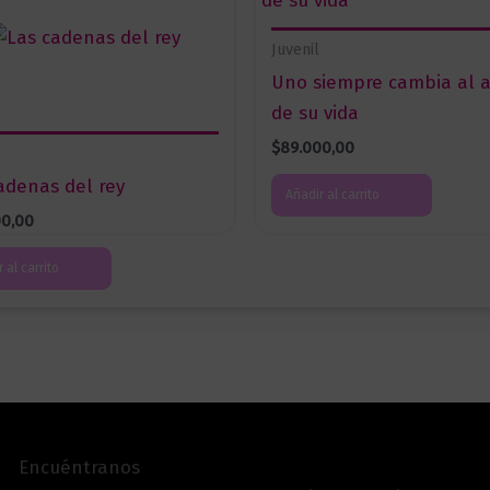
Juvenil
Uno siempre cambia al 
de su vida
$
89.000,00
adenas del rey
Añadir al carrito
00,00
 al carrito
Encuéntranos