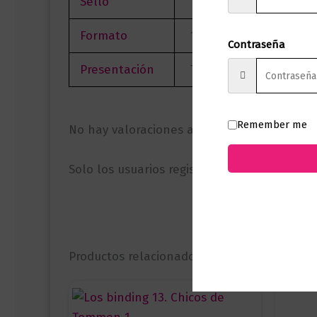
Sello
Planeta Booket
Formato
13 x 21
Contraseña
Presentación
Tapa Blanda
Remember me
No hay valoraciones aún.
Solo los usuarios registrados que hayan c
Productos relacionados