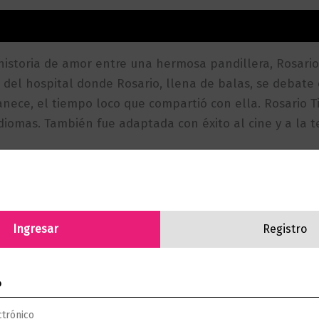
aciones (0)
historia de amor entre una hermosa pandillera, Rosario T
del hospital donde Rosario, llena de balas, se debate 
nece, el tiempo loco que compartió con ella. Rosario Ti
iomas. También fue adaptada con éxito al cine y a la te
Ingresar
Registro
o