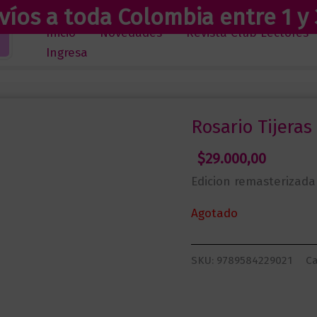
víos a toda Colombia entre 1 y 
Inicio
Novedades
Revista Club Lectores
Ingresa
Rosario Tijeras
$
29.000,00
Edicion remasterizada
Agotado
SKU:
9789584229021
Ca