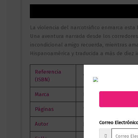
Descripción
Información adicional
Valor
La violencia del narcotráfico enmarca esta 
Una aventura narrada desde los corredores 
incondicional amigo recuerda, mientras ama
Hispanoamérica y traducida a más de diez id
Referencia
9789584229021
(ISBN)
Marca
Editorial Planeta
Páginas
128
Correo Electrónic
Autor
JORGE FRANCO