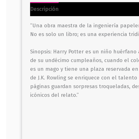
Descripción
Información adicional
Valor
“Una obra maestra de la ingeniería papeler
No es solo un libro; es una experiencia trid
Sinopsis: Harry Potter es un niño huérfano 
de su undécimo cumpleaños, cuando el colo
es un mago y tiene una plaza reservada en e
de J.K. Rowling se enriquece con el talento
páginas guardan sorpresas troqueladas, de
icónicos del relato.”