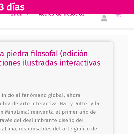
3 días
y
Tienda
Acerca de nosotros
la
piedra
filosofal
(edición
MinaLima)
a piedra filosofal (edición
(Ediciones
iones ilustradas interactivas
ilustradas
interactivas
1)
cantidad
o inicio al fenómeno global, ahora
bra de arte interactiva. Harry Potter y la
ión MinaLima) reinventa el primer año de
través del deslumbrante diseño del
inaLima, responsables del arte gráfico de