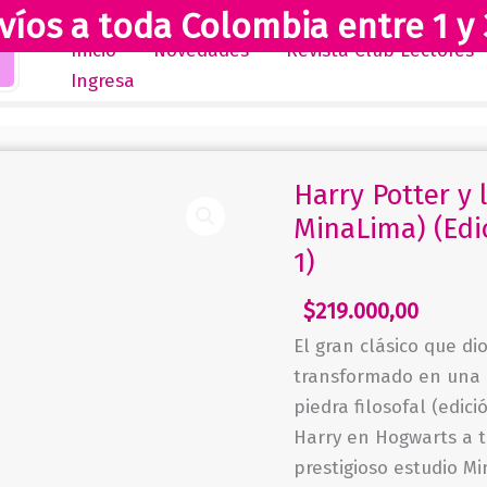
víos a toda Colombia entre 1 y 
Inicio
Novedades
Revista Club Lectores
Ingresa
Harry Potter y l
MinaLima) (Edic
1)
$
219.000,00
El gran clásico que di
transformado en una o
piedra filosofal (edic
Harry en Hogwarts a 
prestigioso estudio M