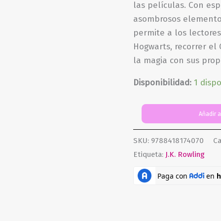
las películas. Con esp
asombrosos elementos
permite a los lectores
Hogwarts, recorrer el 
la magia con sus prop
Disponibilidad:
1 disp
Harry
Añadir a
Potter
y
SKU:
9788418174070
Ca
la
Etiqueta:
J.K. Rowling
piedra
filosofal
(edición
MinaLima)
(Ediciones