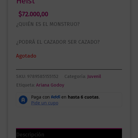
Heist
$
72.000,00
¿QUIÉN ES EL MONSTRUO?
¿PODRÁ EL CAZADOR SER CAZADO?
Agotado
SKU:
9789585155152
Categoría:
Juvenil
Etiqueta:
Ariana Godoy
Descripción