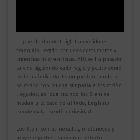
Información adicional
Valoraciones (0)
El pueblo donde Leigh ha crecido es
tranquilo, regido por unas costumbres y
creencias muy estrictas. Allí se ha pasado
la vida siguiendo cada regla y pauta como
se le ha indicado. Es un pueblo donde no
se recibe con mucha simpatía a los recién
llegados, así que cuando los Stein se
mudan a la casa de al lado, Leigh no
puede evitar sentir curiosidad.
Los Stein son adinerados, misteriosos y
muy elegantes. Parecen el retrato