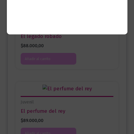
Juvenil
El legado robado
$
88.000,00
Añadir al carrito
Juvenil
El perfume del rey
$
89.000,00
Añadir al carrito