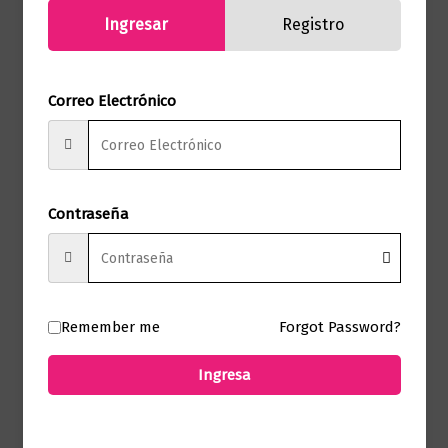
Sello
Destino
Ingresar
Registro
Formato
15 x 21
Correo Electrónico
Presentación
Tapa Blanda
No hay valoraciones aún.
Contraseña
Solo los usuarios registrados que hayan
comprado este producto pueden hacer
una valoración.
Remember me
Forgot Password?
Ingresa
Productos relacionados