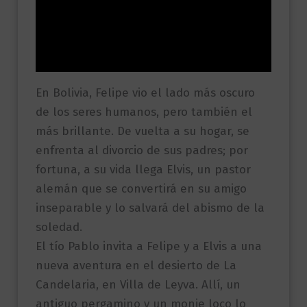
Información adicional
Valoraciones (0)
En Bolivia, Felipe vio el lado más oscuro
de los seres humanos, pero también el
más brillante. De vuelta a su hogar, se
enfrenta al divorcio de sus padres; por
fortuna, a su vida llega Elvis, un pastor
alemán que se convertirá en su amigo
inseparable y lo salvará del abismo de la
soledad.
El tío Pablo invita a Felipe y a Elvis a una
nueva aventura en el desierto de La
Candelaria, en Villa de Leyva. Allí, un
antiguo pergamino y un monje loco lo