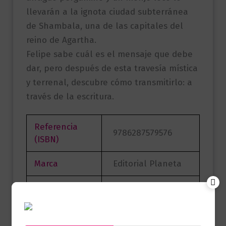
llevarán a la ignota ciudad subterránea
de Shambala, una de las capitales del
reino de Agartha.
Felipe sabe cuál es el mensaje que debe
dar, pero después de esta travesía mística
y terrenal, descubre cómo transmitirlo: a
través de la escritura.
Referencia
9786287579576
(ISBN)
Marca
Editorial Planeta
Páginas
192
Autor
Mario Mendoza