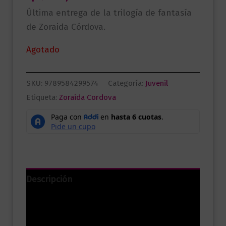
Última entrega de la trilogía de fantasía
de Zoraida Córdova.
Agotado
SKU:
9789584299574
Categoría:
Juvenil
Etiqueta:
Zoraida Cordova
Descripción
Información adicional
Valoraciones (0)