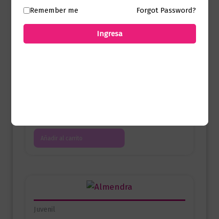
Remember me
Forgot Password?
Añadir al carrito
Ingresa
Juvenil
Tú eres tu lugar seguro
$
59.000,00
Añadir al carrito
Juvenil