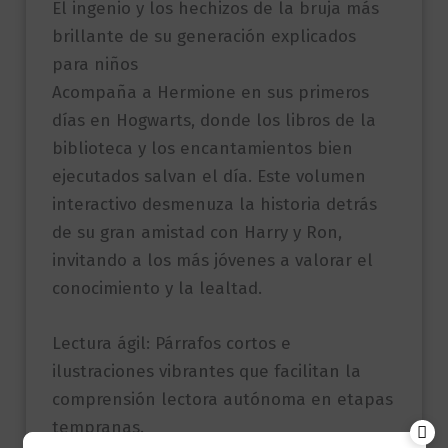
El ingenio y los hechizos de la bruja más
brillante de su generación explicados
para niños
Acompaña a Hermione en sus primeros
días en Hogwarts, donde los libros de la
biblioteca y los encantamientos bien
ejecutados salvan el día. Este volumen
interactivo desmenuza la historia detrás
de su gran amistad con Harry y Ron,
invitando a los más jóvenes a valorar el
conocimiento y la lealtad.
Lectura ágil: Párrafos cortos e
ilustraciones vibrantes que facilitan la
comprensión lectora autónoma en etapas
tempranas.