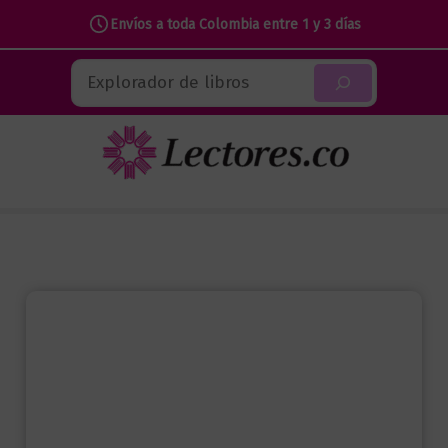
|
Envíos a toda Colombia entre 1 y 3 días
Hermione
Ir
Buscar
Granger
al
cantidad
contenido