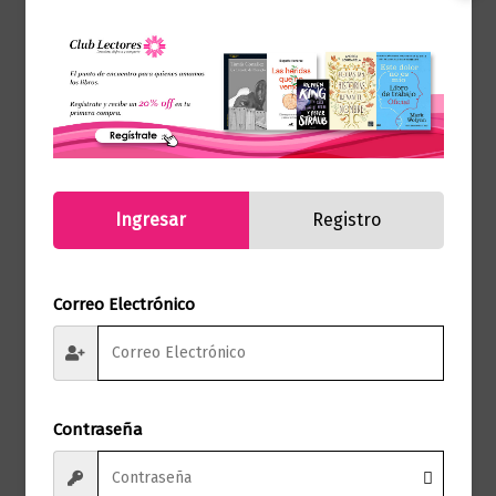
Ideal para: Primeros lectores en edad
escolar, familias fanáticas del universo
mágico y coleccionistas de sagas literarias.
Temas: Aprendizaje escolar, magia y
pociones, amistad incondicional,
Ingresar
Registro
resolución de problemas.
Referencia
9788419868459
Correo Electrónico
(ISBN)
Editorial Penguin
Marca
Random House
Contraseña
Páginas
32