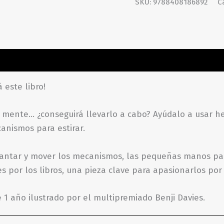
SKU:
9788408186892
C
aciones (0)
 este libro!
n mente… ¿conseguirá llevarlo a cabo? Ayúdalo a usar he
canismos para estirar.
 levantar y mover los mecanismos, las pequeñas manos part
s por los libros, una pieza clave para apasionarlos por 
e 1 año ilustrado por el multipremiado Benji Davies.