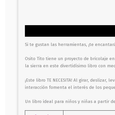
Descripción
Información adicional
Valor
Si te gustan las herramientas, ¡te encantará
Osito Tito tiene un proyecto de bricolaje e
la sierra en este divertidísimo libro con me
¡Este libro TE NECESITA! Al girar, deslizar,
interacción fomenta el interés de los peque
Un libro ideal para niños y niñas a partir d