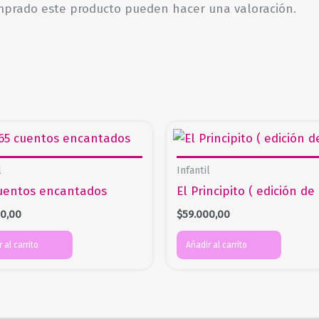
omprado este producto pueden hacer una valoración.
l
Infantil
uentos encantados
El Principito ( edición de 
00,00
$
59.000,00
 al carrito
Añadir al carrito