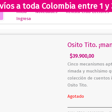
víos a toda Colombia entre 1 y 
Inicio
Novedades
Revista Club Lectores
Ingresa
Osito Tito. ¡man
$
39.900,00
Cinco mecanismos apt
rimada y muchísimo qu
colección de cuentos 
Osito Tito.
Agotado