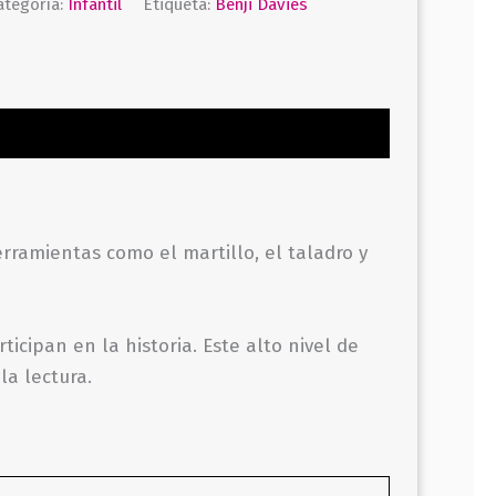
ategoría:
Infantil
Etiqueta:
Benji Davies
rramientas como el martillo, el taladro y
icipan en la historia. Este alto nivel de
la lectura.