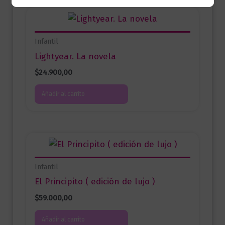
Infantil
Lightyear. La novela
$
24.900,00
Añadir al carrito
Infantil
El Principito ( edición de lujo )
$
59.000,00
Añadir al carrito