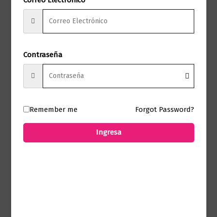
comprado este producto pueden hacer
una valoración.
Contraseña
Productos relacionados
Remember me
Forgot Password?
Ingresa
Infantil
El reino de las posibilidades
$
60.000,00
Añadir al carrito