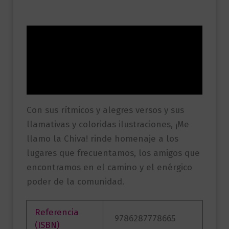
Descripción
Información adicional
Valoraciones (0)
Con sus rítmicos y alegres versos y sus
llamativas y coloridas ilustraciones, ¡Me
llamo la Chiva! rinde homenaje a los
lugares que frecuentamos, los amigos que
encontramos en el camino y el enérgico
poder de la comunidad.
Referencia
9786287778665
(ISBN)