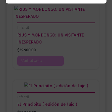
Infantil
RIUS Y MONDONGO: UN VISITANTE
INESPERADO
$
29.900,00
Añadir al carrito
Infantil
El Principito ( edición de lujo )