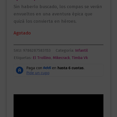
Sin haberlo buscado, los compas se verán
envueltos en una aventura épica que
quizá los convierta en héroes.
Agotado
SKU:
9786287583153
Categoría:
Infantil
Etiquetas:
El Trollino
,
Mikecrack
,
Timba Vk
Descripción
Información adicional