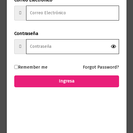
comprado este producto pueden hacer
una valoración.
Contraseña
Productos relacionados
Remember me
Forgot Password?
Ingresa
Infantil
Lightyear. La novela
$
24.900,00
Añadir al carrito