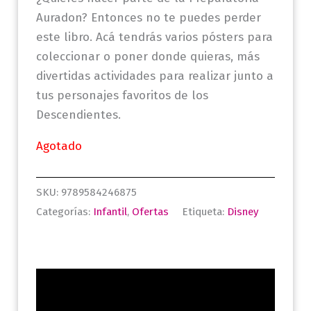
Auradon? Entonces no te puedes perder
este libro. Acá tendrás varios pósters para
coleccionar o poner donde quieras, más
divertidas actividades para realizar junto a
tus personajes favoritos de los
Descendientes.
Agotado
SKU:
9789584246875
Categorías:
Infantil
,
Ofertas
Etiqueta:
Disney
Descripción