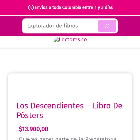
Envíos a toda Colombia entre 1 y 3 días
Ir
Buscar
al
contenido
Los Descendientes – Libro De
Pósters
$
13.900,00
¿Quieres hacer parte de la Preparatoria