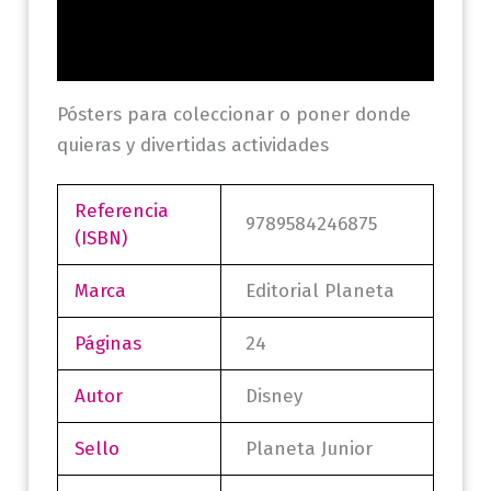
Información adicional
Valoraciones (0)
Pósters para coleccionar o poner donde
quieras y divertidas actividades
Referencia
9789584246875
(ISBN)
Marca
Editorial Planeta
Páginas
24
Autor
Disney
Sello
Planeta Junior