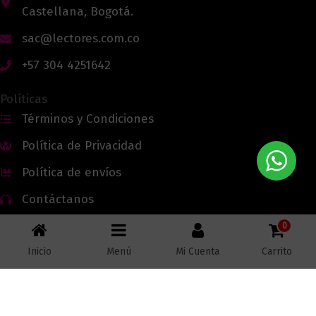
Castellana, Bogotá.
sac@lectores.com.co
+57 304 4251642
Políticas
Términos y Condiciones
Política de Privacidad
Política de envíos
Contáctanos
0
Inicio
Menú
Mi Cuenta
Carrito
Todos los derechos reservados © 2026 Lectores.co |
Lectores.co
Bogotá - Colombia