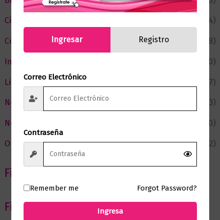
Bienestar
(230)
Ciencia y Conocimiento
(74)
Ingresar
Registro
Cómic y Fantasía
(88)
Infantil y Juvenil
(210)
Correo Electrónico
Literatura
(367)
Negocios
(43)
Novedades
(110)
Contraseña
Ofertas
(12)
Filtrar por Autor
Remember me
Forgot Password?
Filtrar por editorial
Ingresa