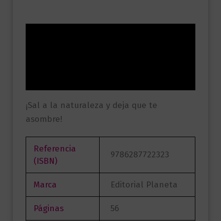
Descripción
Información adicional
Valoraciones (0)
¡Sal a la naturaleza y deja que te
asombre!
Referencia
9786287722323
(ISBN)
Marca
Editorial Planeta
Páginas
56