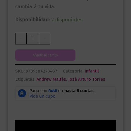
cambiará tu vida.
Disponibilidad:
2 disponibles
Todos
-
+
somos
genios
Añadir al carrito
cantidad
SKU:
9789584273437
Categoría:
Infantil
Etiquetas:
Andrew Maltés
,
José Arturo Torres
Descripción