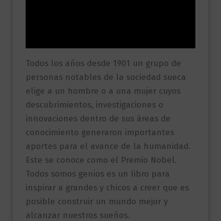
Información adicional
Valoraciones (0)
Todos los años desde 1901 un grupo de
personas notables de la sociedad sueca
elige a un hombre o a una mujer cuyos
descubrimientos, investigaciones o
innovaciones dentro de sus áreas de
conocimiento generaron importantes
aportes para el avance de la humanidad.
Este se conoce como el Premio Nobel.
Todos somos genios es un libro para
inspirar a grandes y chicos a creer que es
posible construir un mundo mejor y
alcanzar nuestros sueños.