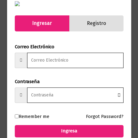
Autor
José Arturo Torres
Sello
Planeta Junior
Ingresar
Registro
Formato
16.5 X 24.0 X 1.0
Correo Electrónico
Presentación
Tapa Blanda
No hay valoraciones aún.
Contraseña
Solo los usuarios registrados que hayan
comprado este producto pueden hacer
una valoración.
Remember me
Forgot Password?
Ingresa