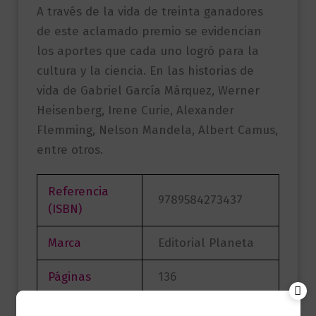
A través de la vida de treinta ganadores
de este aclamado premio se evidencian
los aportes que cada uno logró para la
cultura y la ciencia. En las historias de
vida de Gabriel García Márquez, Werner
Heisenberg, Irene Curie, Alexander
Flemming, Nelson Mandela, Albert Camus,
entre otros.
Referencia
9789584273437
(ISBN)
Marca
Editorial Planeta
Páginas
136
Andrew Maltés,