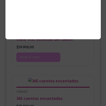
Productos relacionados
Infantil
Osito Tito. Estrellas del balón
$
39.900,00
Añadir al carrito
Infantil
365 cuentos encantados