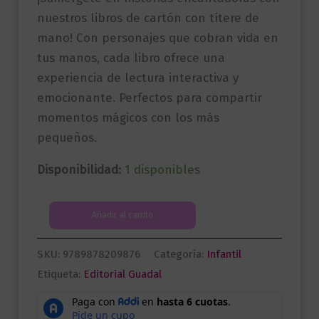
nuestros libros de cartón con títere de
mano! Con personajes que cobran vida en
tus manos, cada libro ofrece una
experiencia de lectura interactiva y
emocionante. Perfectos para compartir
momentos mágicos con los más
pequeños.
Disponibilidad:
1 disponibles
Cuentos
Añadir al carrito
con
títeres
SKU:
9789878209876
Categoría:
Infantil
|
Etiqueta:
Editorial Guadal
La
vaca