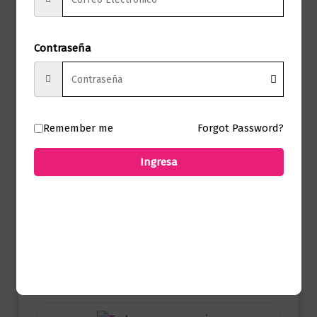
una valoración.
Contraseña
Productos relacionados
Remember me
Forgot Password?
Ingresa
Infantil
Dinosaurium junior edition
$
101.000,00
Añadir al carrito