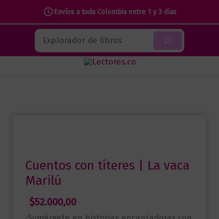
con
Envíos a toda Colombia entre 1 y 3 días
títeres
Ir
|
Buscar
al
La
contenido
vaca
Marilú
cantidad
Cuentos con títeres | La vaca
Marilú
$
52.000,00
¡Sumérgete en historias encantadoras con