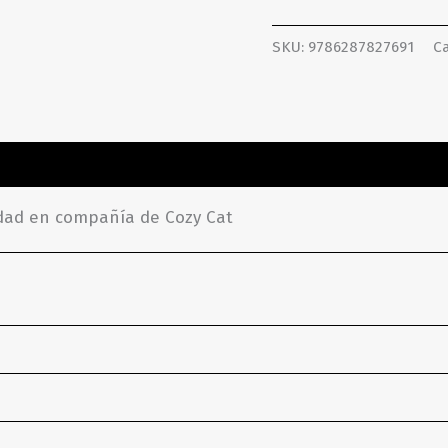
SKU:
9786287827691
Ca
ones (0)
idad en compañía de Cozy Cat