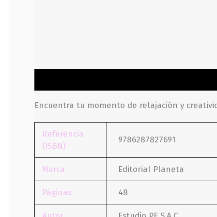
Descripción
Información adicional
Valoraci
Encuentra tu momento de relajación y creativ
Referencia
9786287827691
(ISBN)
Marca
Editorial Planeta
Páginas
48
Autor
Estudio PE S.A.C.