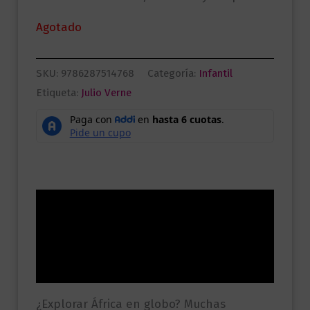
Agotado
SKU:
9786287514768
Categoría:
Infantil
Etiqueta:
Julio Verne
Descripción
Información adicional
Valoraciones (0)
¿Explorar África en globo? Muchas