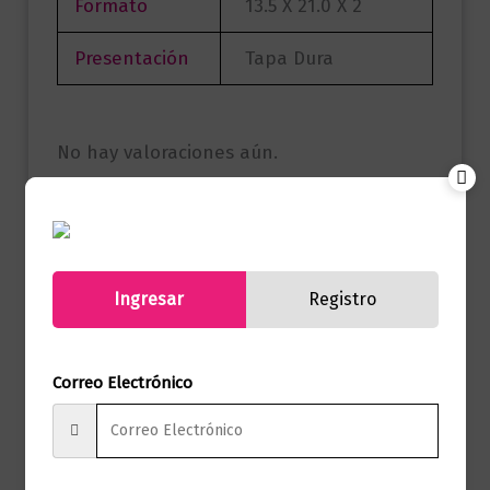
Formato
13.5 X 21.0 X 2
Presentación
Tapa Dura
No hay valoraciones aún.
Solo los usuarios registrados que hayan
comprado este producto pueden hacer
una valoración.
Ingresar
Registro
Correo Electrónico
Productos relacionados