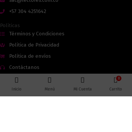
sac@lectores.com.co
+57 304 4251642
Políticas
Términos y Condiciones
Política de Privacidad
Política de envíos
Contáctanos
0
Inicio
Menú
Mi Cuenta
Carrito
Todos los derechos reservados © 2026 Lectores.co |
Lectores.co
Bogotá - Colombia