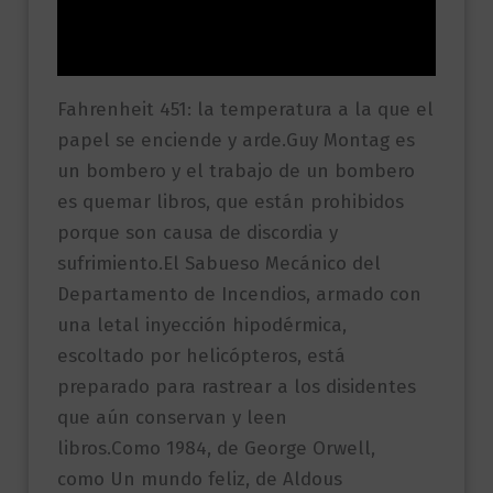
Información adicional
Valoraciones (0)
Fahrenheit 451: la temperatura a la que el
papel se enciende y arde.Guy Montag es
un bombero y el trabajo de un bombero
es quemar libros, que están prohibidos
porque son causa de discordia y
sufrimiento.El Sabueso Mecánico del
Departamento de Incendios, armado con
una letal inyección hipodérmica,
escoltado por helicópteros, está
preparado para rastrear a los disidentes
que aún conservan y leen
libros.Como 1984, de George Orwell,
como Un mundo feliz, de Aldous