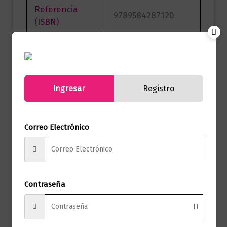
Referencia
9789584287120
(ISBN)
Marca
Editorial Planeta
Páginas
272
Ingresar
Registro
Autor
Ray Bradbury
Sello
Minotauro
Correo Electrónico
Formato
15.0 X 23.0 X 1.5
Presentación
Tapa Blanda
Contraseña
No hay valoraciones aún.