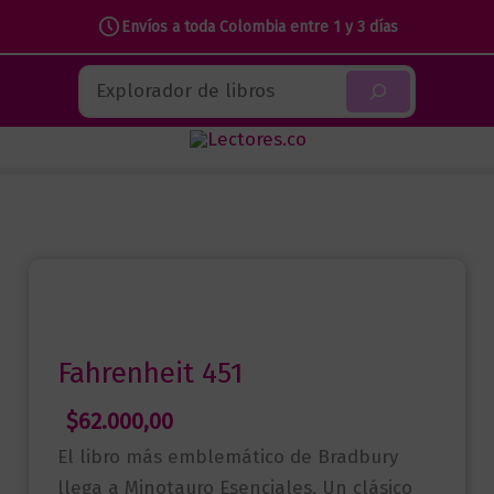
451
Envíos a toda Colombia entre 1 y 3 días
cantidad
Ir
Buscar
al
contenido
Fahrenheit 451
$
62.000,00
El libro más emblemático de Bradbury
llega a Minotauro Esenciales. Un clásico