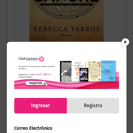
Ciencia Ficción
Alas de sangre (empíreo 1)
$
99.000,00
Añadir al carrito
Ingresar
Registro
Productos relacionados
Correo Electrónico