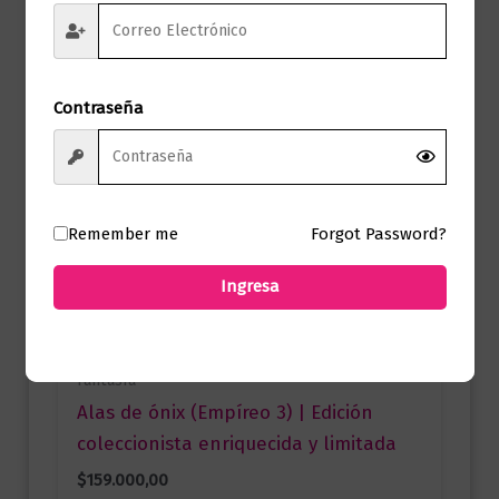
Contraseña
Remember me
Forgot Password?
Ingresa
Fantasía
Alas de ónix (Empíreo 3) | Edición
coleccionista enriquecida y limitada
$
159.000,00