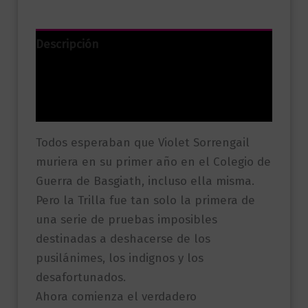
Descripción
Información adicional
Valoraciones (0)
Todos esperaban que Violet Sorrengail
muriera en su primer año en el Colegio de
Guerra de Basgiath, incluso ella misma.
Pero la Trilla fue tan solo la primera de
una serie de pruebas imposibles
destinadas a deshacerse de los
pusilánimes, los indignos y los
desafortunados.
Ahora comienza el verdadero