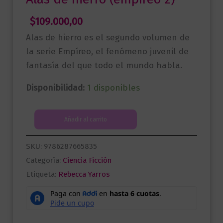
$
109.000,00
Alas de hierro es el segundo volumen de
la serie Empíreo, el fenómeno juvenil de
fantasía del que todo el mundo habla.
Disponibilidad:
1 disponibles
Alas
Añadir al carrito
de
hierro
SKU:
9786287665835
(empíreo
Categoría:
Ciencia Ficción
2)
Etiqueta:
Rebecca Yarros
cantidad