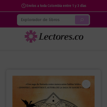
de
Envíos a toda Colombia entre 1 y 3 días
hierro
Ir
(empíreo
Buscar
al
2)
contenido
cantidad