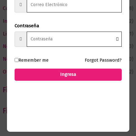
Cómic y Fantasía
(88)
Infantil y Juvenil
(212)
Contraseña
Literatura
(371)
Negocios
(43)
Novedades
(110)
Remember me
Forgot Password?
Ofertas
(12)
Ingresa
Filtrar por Autor
Filtrar por editorial