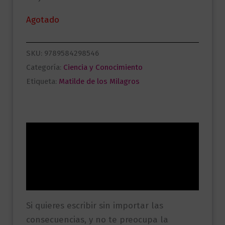
Agotado
SKU:
9789584298546
Categoría:
Ciencia y Conocimiento
Etiqueta:
Matilde de los Milagros
Descripción
Información adicional
Valoraciones (0)
Si quieres escribir sin importar las
consecuencias, y no te preocupa la