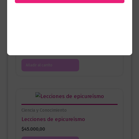
Productos relacionados
Ciencia y Conocimiento
El camino del artista
$
69.000,00
Añadir al carrito
Ciencia y Conocimiento
Lecciones de epicureísmo
$
45.000,00