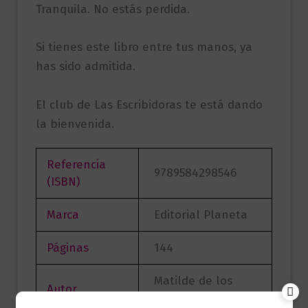
Tranquila. No estás perdida.
Si tienes este libro entre tus manos, ya
has sido admitida.
El club de Las Escribidoras te está dando
la bienvenida.
Referencia
9789584298546
(ISBN)
Marca
Editorial Planeta
Páginas
144
Matilde de los
Autor
Milagros