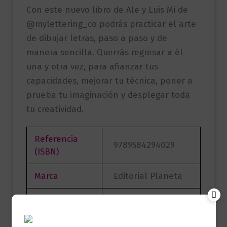
Con este nuevo libro de Ale y Luis Mi de
@mylettering_co podrás practicar el arte
de dibujar letras, paso a paso y de
manera sencilla. Querrás regresar a él
una y otra vez, para afianzar tus
capacidades, mejorar tu técnica, poner a
prueba tu imaginación y desplegar toda
tu creatividad.
Referencia
9789584294029
(ISBN)
Marca
Editorial Planeta
Páginas
120
Alejandra