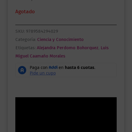
Agotado
SKU:
9789584294029
Categoría:
Ciencia y Conocimiento
Etiquetas:
Alejandra Perdomo Bohorquez
,
Luis
Miguel Caamaño Morales
Descripción
Información adicional
Valoraciones (0)