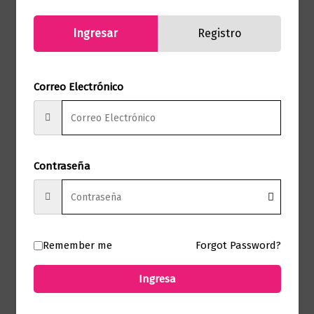
Perdomo
Autor
Bohorquez, Luis
Ingresar
Registro
Miguel Caamaño
Morales
Correo Electrónico
Sello
Diana
Formato
21 x 28
Contraseña
Presentación
Tapa Blanda
No hay valoraciones aún.
Remember me
Forgot Password?
Solo los usuarios registrados que hayan
Ingresa
comprado este producto pueden hacer
una valoración.