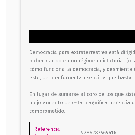
Descripción
Información adicional
Valor
Democracia para extraterres­tres está dirig
haber nacido en un régimen dictatorial (o si
cómo funciona la democracia, y desmiente t
esto, de una forma tan sencilla que hasta u
En lu­gar de sumarse al coro de los que sist
mejoramiento de esta magnífica herencia de
comprometido.
Referencia
9786287569416