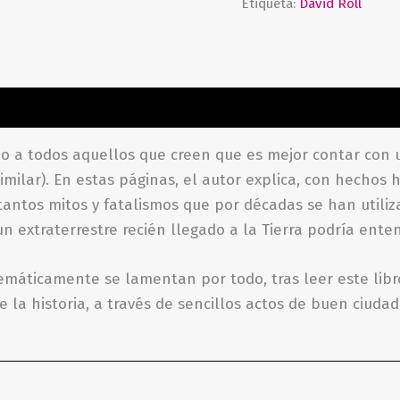
Etiqueta:
David Roll
aciones (0)
ido a todos aque­llos que creen que es me­jor contar con
milar). En estas páginas, el autor explica, con hechos h
antos mitos y fatalismos que por décadas se han utiliza
n extraterrestre recién llegado a la Tierra podría ente
emáticamente se la­mentan por todo, tras leer este libro 
 la historia, a través de sencillos ac­tos de buen ciud