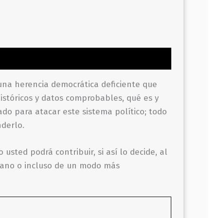
 una herencia democrática deficiente que
istóri­cos y datos compro­bables, qué es y
do para atacar este sistema político; todo
nderlo.
usted podrá contribuir, si así lo decide, al
adano o incluso de un modo más