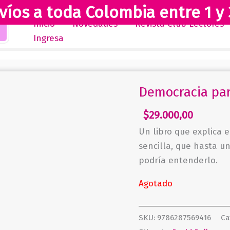
víos a toda Colombia entre 1 y 
Inicio
Novedades
Revista Club Lectores
Ingresa
Democracia par
$
29.000,00
Un libro que explica 
sencilla, que hasta un
podría entenderlo.
Agotado
SKU:
9786287569416
Ca