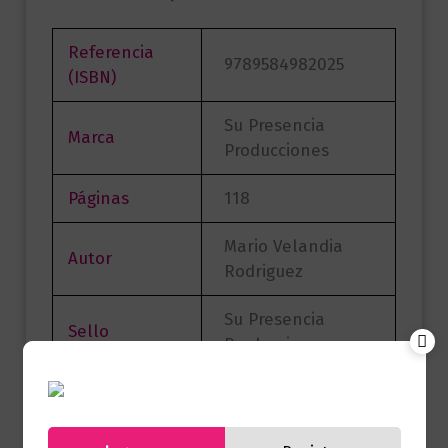
Referencia
9789584982025
(ISBN)
Su Presencia
Marca
Producciones
Páginas
118
Mario Velandia
Autor
Rodriguez
Su Presencia
Sello
Producciones
Formato
13 x 21
Presentación
Tapa Blanda