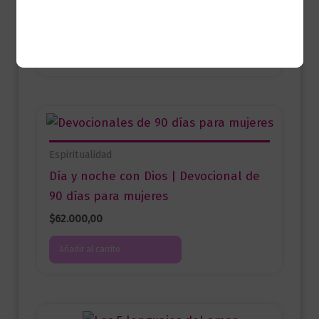
$
69.900,00
Añadir al carrito
Espiritualidad
Día y noche con Dios | Devocional de
90 días para mujeres
$
62.000,00
Añadir al carrito