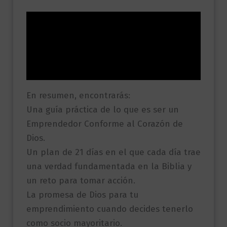
Descripción
Información adicional
Valoraciones (0)
En resumen, encontrarás:
Una guía práctica de lo que es ser un
Emprendedor Conforme al Corazón de
Dios.
Un plan de 21 días en el que cada día trae
una verdad fundamentada en la Biblia y
un reto para tomar acción.
La promesa de Dios para tu
emprendimiento cuando decides tenerlo
como socio mayoritario.