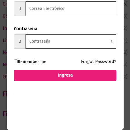
Ciencia y Conocimiento
(75)
Cómic y Fantasía
(88)
Infantil y Juvenil
(212)
Contraseña
Literatura
(371)
Negocios
(43)
Remember me
Forgot Password?
Novedades
(110)
Ingresa
Ofertas
(12)
Filtrar por Autor
Filtrar por editorial