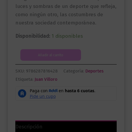
luces y sombras de un deporte que refleja,
como ningún otro, las costumbres de
nuestra sociedad contemporánea.
Disponibilidad:
1 disponibles
Los
Añadir al carrito
héroes
numerados
SKU:
9786287816428
Categoría:
Deportes
cantidad
Etiqueta:
Juan Villoro
Descripción