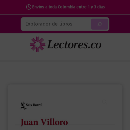
héroes
Envíos a toda Colombia entre 1 y 3 días
numerados
Ir
cantidad
Buscar
al
contenido