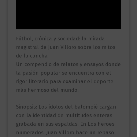
Información adicional
Valoraciones (0)
Fútbol, crónica y sociedad: la mirada
magistral de Juan Villoro sobre los mitos
de la cancha
Un compendio de relatos y ensayos donde
la pasión popular se encuentra con el
rigor literario para examinar el deporte
más hermoso del mundo.
Sinopsis: Los ídolos del balompié cargan
con la identidad de multitudes enteras
grabada en sus espaldas. En Los héroes
numerados, Juan Villoro hace un repaso