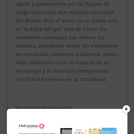
agudo y apasionante por las figuras de
rango mítico que han marcado las Copas
del Mundo. Pero el autor no se queda solo
en la épica del gol: mira de frente las
realidades complejas que rodean los
estadios, abordando desde los escándalos
de corrupción, sobornos y violencia, hasta
hitos modernos como el impacto de la
tecnología y el merecido protagonismo
del fútbol femenino en la actualidad.
Productos relacionados