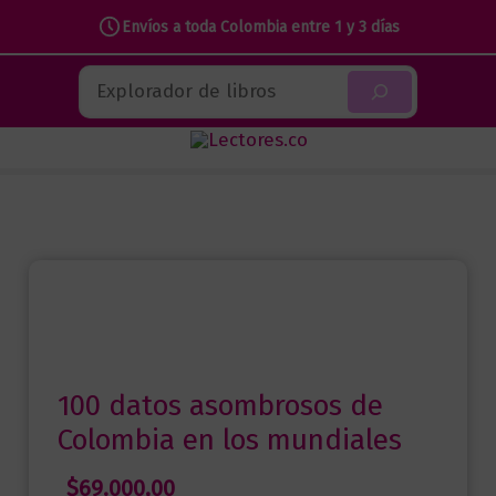
datos
Envíos a toda Colombia entre 1 y 3 días
asombrosos
Ir
de
Buscar
al
Colombia
contenido
en
los
mundiales
cantidad
100 datos asombrosos de
Colombia en los mundiales
$
69.000,00