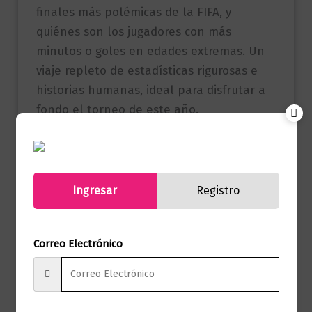
finales más polémicas de la FIFA, y
quiénes son los jugadores con más
minutos o goles en edades extremas. Un
viaje repleto de estadísticas rigurosas e
historias humanas, ideal para disfrutar a
fondo el torneo de este año.
Referencia
9786287915077
(ISBN)
Ingresar
Registro
Marca
Editorial Planeta
Páginas
368
Correo Electrónico
Autor
Felipe Valderrama
Sello
Editorial Planeta