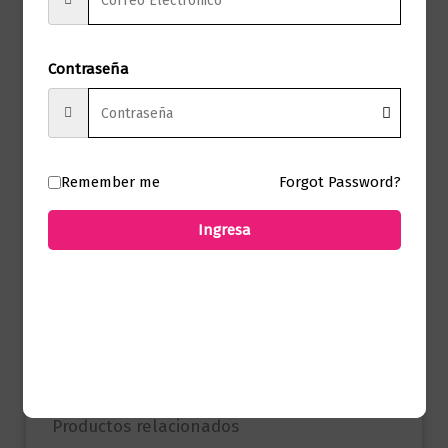
Sello
Seix Barral
Formato
13.5 x 23
Contraseña
Presentación
Tapa Blanda
Remember me
Forgot Password?
No hay valoraciones aún.
Ingresa
Solo los usuarios registrados que hayan
comprado este producto pueden hacer
una valoración.
Productos relacionados