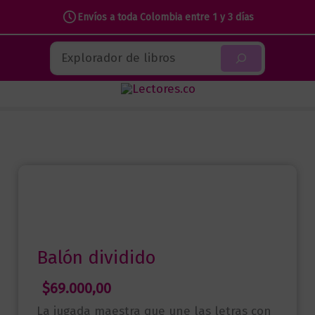
dividido
Envíos a toda Colombia entre 1 y 3 días
cantidad
Ir
Buscar
al
contenido
Balón dividido
$
69.000,00
La jugada maestra que une las letras con