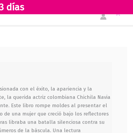
3 días
Tienda
Acerca de nosotros
ionada con el éxito, la apariencia y la
, la querida actriz colombiana Chichila Navia
iente. Este libro rompe moldes al presentar el
 de una mujer que creció bajo los reflectores
tras libraba una batalla silenciosa contra su
úmeros de la báscula. Una lectura