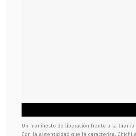
Descripción
Información adicional
Valoraci
Un manifiesto de liberación frente a la tiranía 
Con la autenticidad que la caracteriza, Chichi