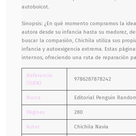
autoboicot.
Sinopsis: ¿En qué momento compramos la idea d
autora desde su infancia hasta su madurez, de
buscar la compasión, Chichila utiliza sus prop
infancia y autoexigencia extrema. Estas pági
internos, ofreciendo una ruta de reparación p
Referencia
9786287878242
(ISBN)
Marca
Editorial Penguin Rando
Páginas
280
Autor
Chichila Navia