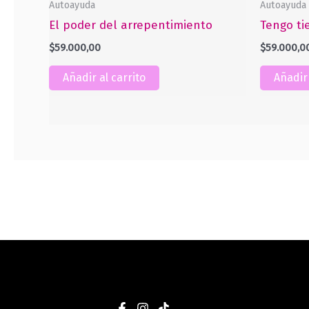
Autoayuda
Autoayuda
El poder del arrepentimiento
Tengo ti
$
59.000,00
$
59.000,0
Añadir al carrito
Añadir 