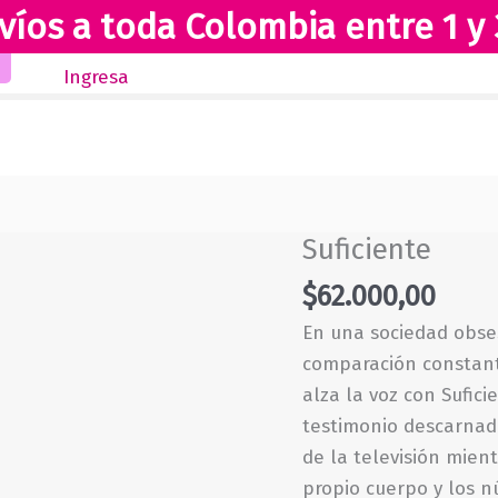
víos a toda Colombia entre 1 y 
Inicio
Novedades
Revista Club Lectores
Ingresa
Suficiente
$
62.000,00
En una sociedad obses
comparación constante
alza la voz con Sufic
testimonio descarnado
de la televisión mien
propio cuerpo y los n