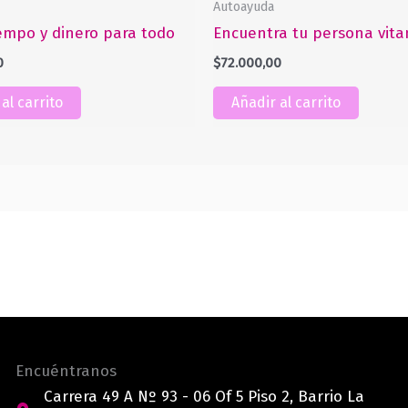
Autoayuda
empo y dinero para todo
Encuentra tu persona vit
0
$
72.000,00
al carrito
Añadir al carrito
Encuéntranos
Carrera 49 A Nº 93 - 06 Of 5 Piso 2, Barrio La