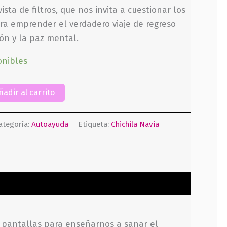
ta de filtros, que nos invita a cuestionar los
ra emprender el verdadero viaje de regreso
ón y la paz mental.
onibles
ñadir al carrito
ategoría:
Autoayuda
Etiqueta:
Chichila Navia
as pantallas para enseñarnos a sanar el