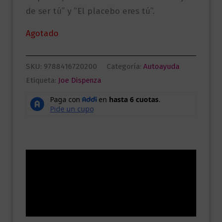
de ser tú” y “El placebo eres tú”.
Agotado
SKU:
9788416720200
Categoría:
Autoayuda
Etiqueta:
Joe Dispenza
Descripción
Información adicional
Valoraciones (0)