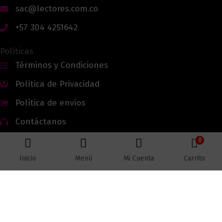
sac@lectores.com.co
+57 304 4251642
Políticas
Términos y Condiciones
Política de Privacidad
Política de envíos
Contáctanos
0
Inicio
Menú
Mi Cuenta
Carrito
Todos los derechos reservados © 2026 Lectores.co |
Lectores.co
Bogotá - Colombia