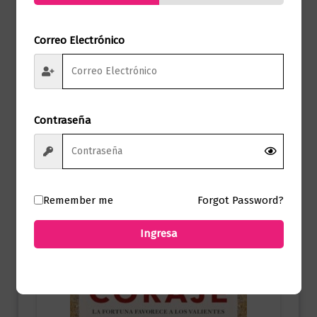
Correo Electrónico
Autoayuda
No sé cómo mostrar dónde me duele
$
75.000,00
Contraseña
Añadir al carrito
Remember me
Forgot Password?
Ingresa