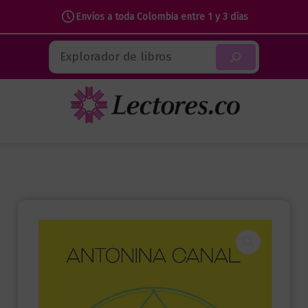
puedo
Envíos a toda Colombia entre 1 y 3 días
y
Ir
es
Buscar
al
fácil
contenido
|
Atrae
todo
lo
que
sueñas
y
hazlo
realidad
cantidad