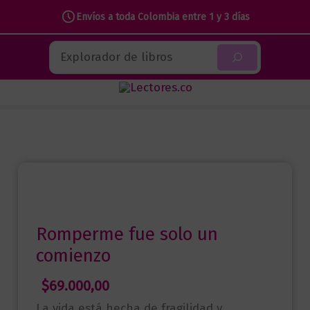
Envíos a toda Colombia entre 1 y 3 días
Ir
Buscar
al
contenido
Romperme fue solo un
comienzo
$
69.000,00
La vida está hecha de fragilidad y