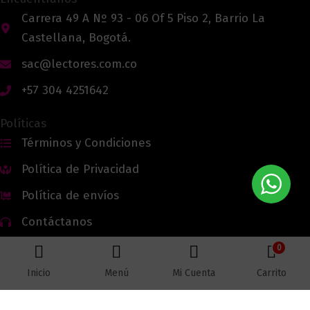
Carrera 49 A Nº 93 - 06 Of 5 Piso 2, Barrio La
Castellana, Bogotá.
sac@lectores.com.co
+57 304 4251642
Políticas
Términos y Condiciones
Política de Privacidad
Política de envíos
Contáctanos
0
Inicio
Menú
Mi Cuenta
Carrito
Todos los derechos reservados © 2026 Lectores.co |
Lectores.co
Bogotá - Colombia