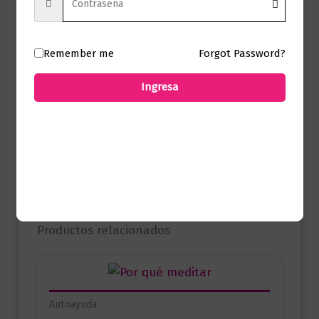
Presentación
Tapa Blanda
Remember me
Forgot Password?
No hay valoraciones aún.
Ingresa
Solo los usuarios registrados que hayan
comprado este producto pueden hacer
una valoración.
Productos relacionados
Autoayuda