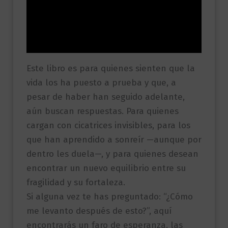
Información adicional
Valoraciones (0)
Este libro es para quienes sienten que la
vida los ha puesto a prueba y que, a
pesar de haber han seguido adelante,
aún buscan respuestas. Para quienes
cargan con cicatrices invisibles, para los
que han aprendido a sonreír —aunque por
dentro les duela—, y para quienes desean
encontrar un nuevo equilibrio entre su
fragilidad y su fortaleza.
Si alguna vez te has preguntado: “¿Cómo
me levanto después de esto?”, aquí
encontrarás un faro de esperanza, las