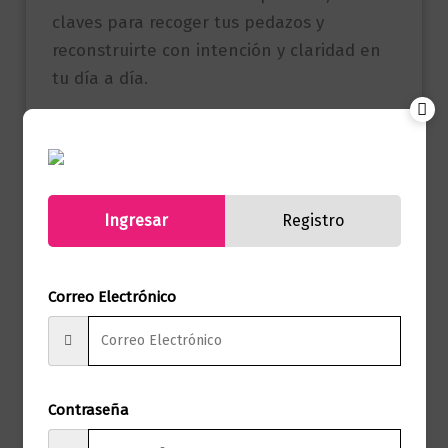
claves para recoger tus pedazos y
reconstruirte con intención y claridad en
tu día a día.
Referencia
9786287779303
(ISBN)
Marca
Editorial Planeta
Ingresar
Registro
Páginas
312
Correo Electrónico
Autor
Alberto Linero
Sello
Editorial Planeta
Formato
15 x 23
Contraseña