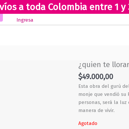
víos a toda Colombia entre 1 y 
Inicio
Novedades
Revista Club Lectores
Ingresa
¿quien te llor
$
49.000,00
Esta obra del gurú de
monje que vendió su F
personas, será la luz 
manera de vivir.
Agotado