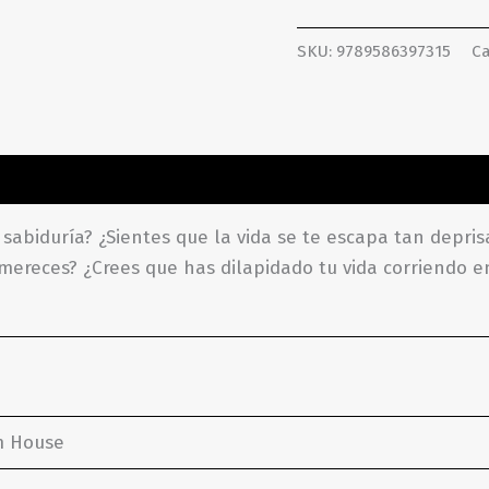
SKU:
9789586397315
Ca
ones (0)
 sabiduría? ¿Sientes que la vida se te escapa tan depri
e mereces? ¿Crees que has dilapidado tu vida corriendo e
m House