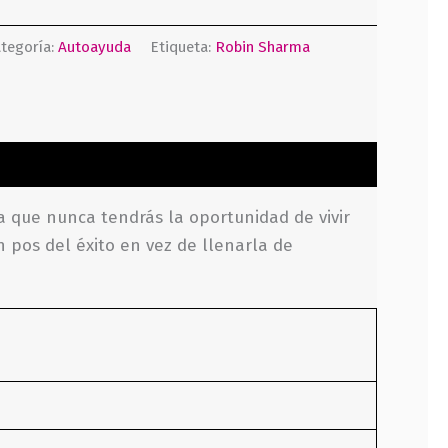
tegoría:
Autoayuda
Etiqueta:
Robin Sharma
sa que nunca tendrás la oportunidad de vivir
n pos del éxito en vez de llenarla de