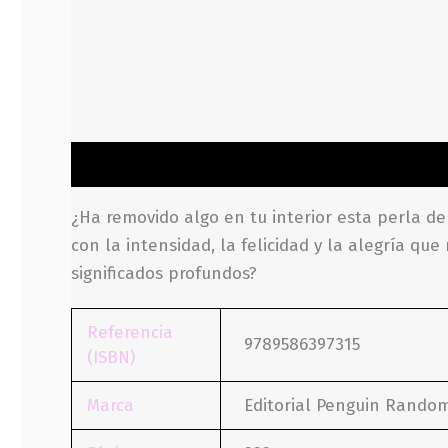
Descripción
Información adicional
Valoraci
¿Ha removido algo en tu interior esta perla de
con la intensidad, la felicidad y la alegría qu
significados profundos?
Referencia
9789586397315
(ISBN)
Marca
Editorial Penguin Rando