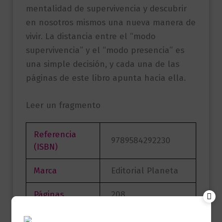
mentalidad de supervivencia y descubrir
en nosotros mismos una nueva manera de
vivir. La distancia entre el “modo
supervivencia” y el “modo presencia” es
una simple decisión, y cada una de las
páginas de este libro apunta hacia ella.
Leer un fragmento
Referencia
9789584292230
(ISBN)
Marca
Editorial Planeta
Páginas
208
David del