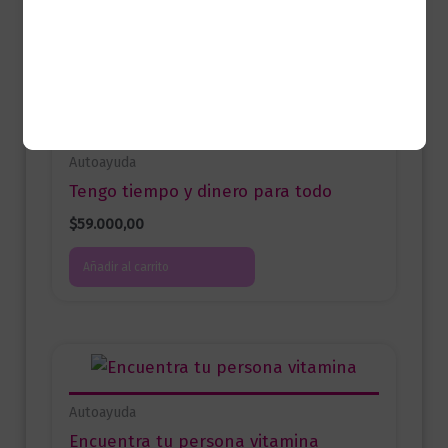
Productos relacionados
Autoayuda
Tengo tiempo y dinero para todo
$
59.000,00
Añadir al carrito
Autoayuda
Encuentra tu persona vitamina