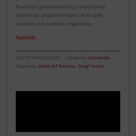
Nuestros pensamientos y emociones
tienen un impacto mayor de lo que
creemos en nuestro organismo.
Agotado
SKU:
9789584292230
Categoría:
Autoayuda
Etiquetas:
David del Rosario
,
Sergi Torres
Descripción
Información adicional
Valoraciones (0)