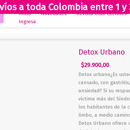
víos a toda Colombia entre 1 y 
Inicio
Novedades
Revista Club Lectores
Ingresa
Detox Urbano
$
29.900,00
Detox urbano¿Es usted
cansado, con gastriti
ansiedad? Si su respu
víctima más del Sínd
los habitantes de la 
limbo, a medio camino
Detox Urbano ofrece u