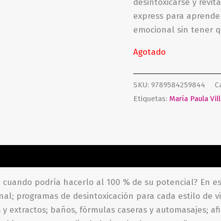
desintoxicarse y revita
express para aprender
emocional sin tener q
Agotado
SKU:
9789584259844
C
Etiquetas:
María Paula Vil
aciones (0)
a cuando podría hacerlo al 100 % de su potencial? En e
nal; programas de desintoxicación para cada estilo de vi
y extractos; baños, fórmulas caseras y automasajes; afi