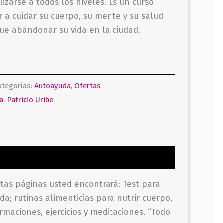
lizarse a todos los niveles. Es un curso
 a cuidar su cuerpo, su mente y su salud
ue abandonar su vida en la ciudad.
ategorías:
Autoayuda
,
Ofertas
la
,
Patricio Uribe
stas páginas usted encontrará: Test para
da; rutinas alimenticias para nutrir cuerpo,
rmaciones, ejercicios y meditaciones. “Todo