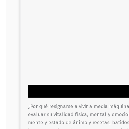
Descripción
Información adicional
Valor
¿Por qué resignarse a vivir a media máquin
evaluar su vitalidad física, mental y emocio
mente y estado de ánimo y recetas, batidos 