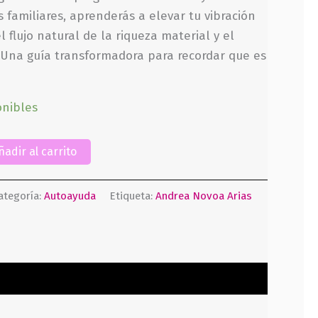
familiares, aprenderás a elevar tu vibración
 flujo natural de la riqueza material y el
 Una guía transformadora para recordar que es
onibles
ñadir al carrito
ategoría:
Autoayuda
Etiqueta:
Andrea Novoa Arias