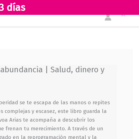
3 días
abundancia
Tienda
Acerca de nosotros
|
Salud,
dinero
y
amor
cantidad
abundancia | Salud, dinero y
speridad se te escapa de las manos o repites
s complejas y escasez, este libro guarda la
voa Arias te acompaña a descubrir los
ue frenan tu merecimiento. A través de un
igado en la reprogramación mental y la