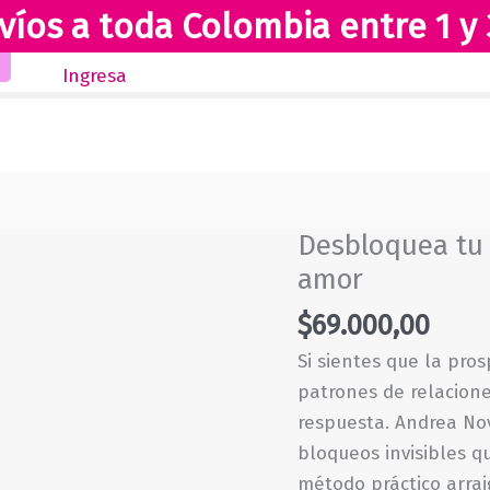
víos a toda Colombia entre 1 y 
Inicio
Novedades
Revista Club Lectores
Ingresa
Desbloquea tu 
amor
$
69.000,00
Si sientes que la pro
patrones de relacione
respuesta. Andrea No
bloqueos invisibles q
método práctico arra