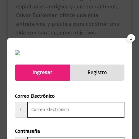
espirituales antiguos y contemporáneos,
Oliver Burkeman ofrece una guía
entretenida y práctica para construir una
vida con sentido, unos objetivos
alcanzables y una apuesta por todo
aquello que realmente vale la pena.
Referencia
9786280004969
Ingresar
Registro
(ISBN)
Marca
Editorial Planeta
Correo Electrónico
Páginas
272
Autor
Oliver Burkeman
Contraseña
Sello
Planeta