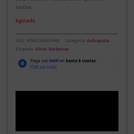
motiva
Agotado
SKU:
9786280004969
Categoría:
Autoayuda
Etiqueta:
Oliver Burkeman
Descripción
Información adicional
Valoraciones (0)