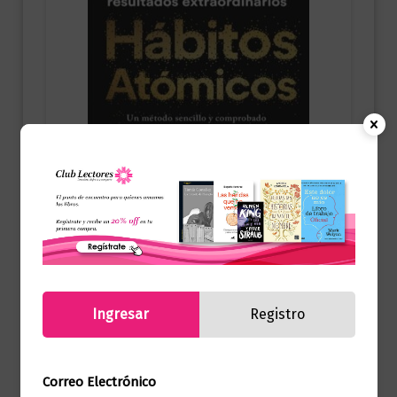
Autoayuda
Hábitos atómicos. Edición especial
Ingresar
Registro
tapa dura
$
119.000,00
Correo Electrónico
Añadir al carrito