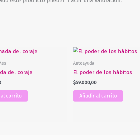
rado este producto pueden hacer una valoración.
Mes
Autoayuda
da del coraje
El poder de los hábitos
0
$
59.000,00
al carrito
Añadir al carrito