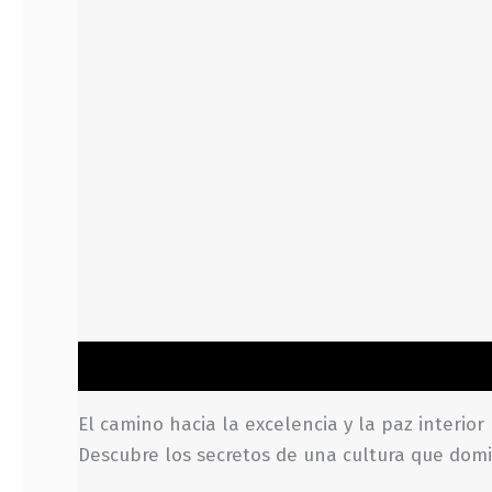
Descripción
Información adicional
Valoraci
El camino hacia la excelencia y la paz interior
Descubre los secretos de una cultura que domin