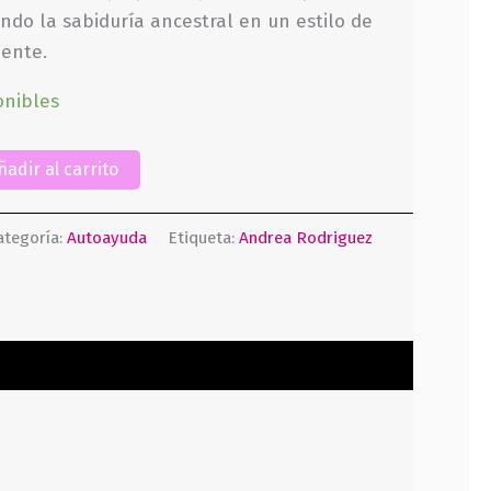
ando la sabiduría ancestral en un estilo de
iente.
onibles
ñadir al carrito
ategoría:
Autoayuda
Etiqueta:
Andrea Rodriguez