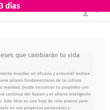
3 días
japoneses
Tienda
Acerca de nosotros
que
cambiarán
tu
vida
cantidad
neses que cambiarán tu vida
erente mundial en eficacia y armonía? Andrea
ueve pilares fundamentales de la cultura
u realidad. Desde encontrar tu propósito con
ora continua del Kaizen y el ahorro inteligente
. Este libro es una hoja de ruta amena para
alir en sus proyectos personales y