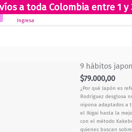
víos a toda Colombia entre 1 y 
Inicio
Novedades
Revista Club Lectores
Ingresa
9 hábitos japo
$
79.000,00
¿Por qué Japón es ref
Rodríguez desglosa n
nipona adaptados a t
el Ikigai hasta la mej
con el método Kakebo
quienes buscan sobres