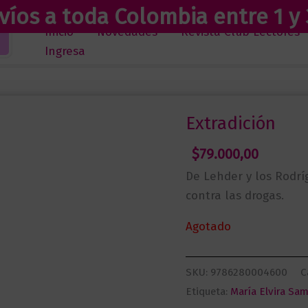
víos a toda Colombia entre 1 y 
Inicio
Novedades
Revista Club Lectores
Ingresa
Extradición
$
79.000,00
De Lehder y los Rodrí
contra las drogas.
Agotado
SKU:
9786280004600
C
Etiqueta:
María Elvira Sa