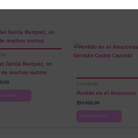
fías
el Garcia Marquez, un
 de muchos rostros
00,00
Periodismo
Perdido en el Amazonas
 al carrito
$
59.000,00
Añadir al carrito