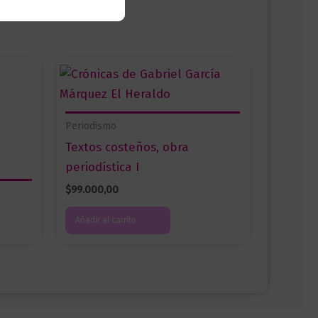
Periodismo
Textos costeños, obra
periodística I
$
99.000,00
Añadir al carrito