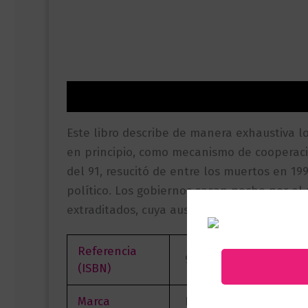
Descripción
Información adicional
Valor
Este libro describe de manera exhaustiva l
en principio, como mecanismo de cooperació
del 91, resucitó de entre los muertos en 1
político. Los gobiernos sacan pecho por el
extraditados, cuya ausencia entorpece los 
Referencia
9786280004600
(ISBN)
Marca
Editorial Planeta