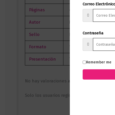
Correo Electrónic
Páginas
496
Autor
María Elvira Samper N
Contraseña
Sello
Planeta
Formato
15.0 X 23.0
Presentación
Tapa Blanda
Remember me
No hay valoraciones aún.
Solo los usuarios registrados que hayan c