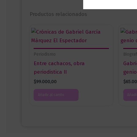
Productos relacionados
Periodismo
Biogra
Entre cachacos, obra
Gabri
periodistica II
genio
$
99.000,00
$
65.0
Añadir al carrito
Añadir