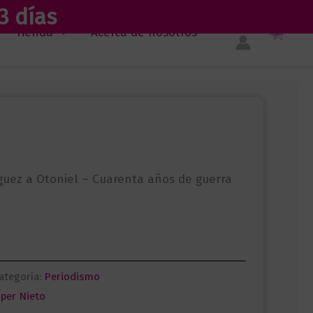
3 días
Tienda
Acerca de nosotros
guez a Otoniel – Cuarenta años de guerra
ategoría:
Periodismo
mper Nieto