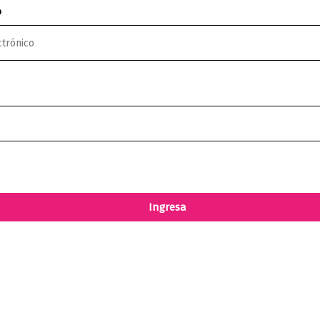
o
ieto
Ingresa
omprado este producto pueden hacer una valoración.