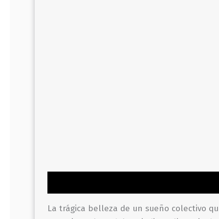
Descripción
Información adicional
Valor
La trágica belleza de un sueño colectivo q