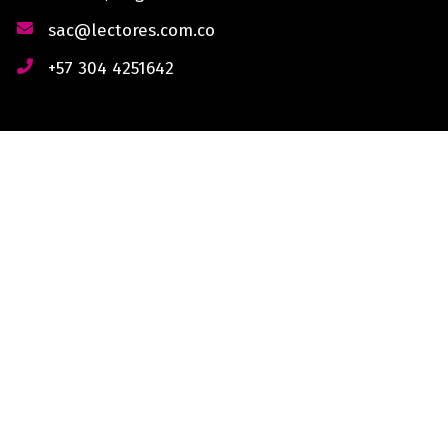
sac@lectores.com.co
+57 304 4251642
derechos reservados © 2026 Lectores.co |
Lectores.co
Bogotá