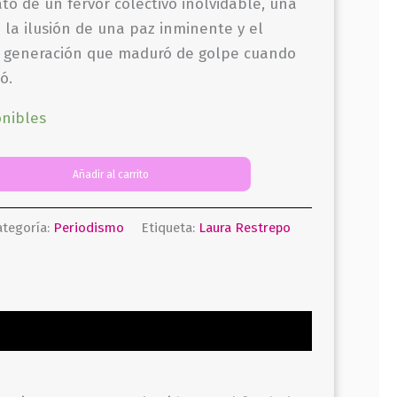
to de un fervor colectivo inolvidable, una
 la ilusión de una paz inminente y el
na generación que maduró de golpe cuando
ó.
onibles
Añadir al carrito
ategoría:
Periodismo
Etiqueta:
Laura Restrepo