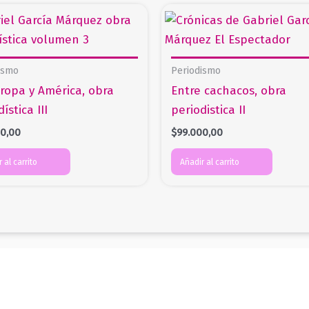
ismo
Periodismo
ropa y América, obra
Entre cachacos, obra
ística III
periodistica II
00,00
$
99.000,00
 al carrito
Añadir al carrito