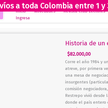
víos a toda Colombia entre 1 y 
Inicio
Novedades
Revista Club Lectores
Ingresa
Historia de un
$
82.000,00
Corre el año 1984 y un
atreve, por primera ve
una mesa de negociaci
insurgentes (particu
comisión negociadora, 
Restrepo vivió desde 
donde el país entero 